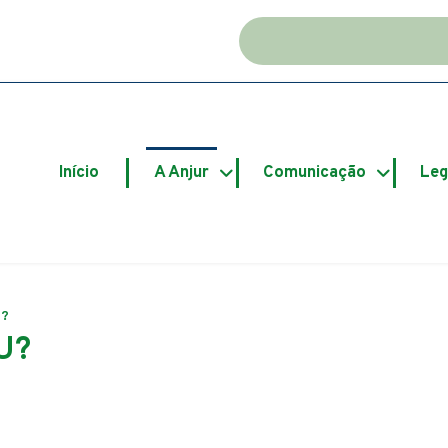
Ir par
Início
A Anjur
Comunicação
Leg
U?
U?