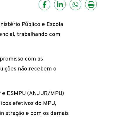
Facebook
LinkedIn
HELIX_ULTIMAT
Imprimir ma
nistério Público e Escola
encial, trabalhando com
mpromisso com as
ibuições não recebem o
CNMP e ESMPU (ANJUR/MPU)
ídicos efetivos do MPU,
nistração e com os demais