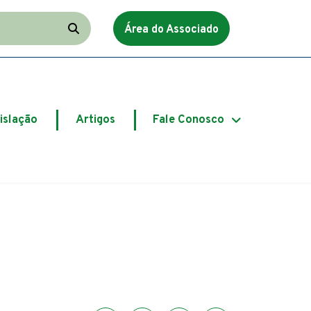
a o resultado
Área do Associado
Ir para o resultado
islação
Artigos
Fale Conosco